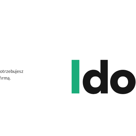
potrzebujesz
firmą.