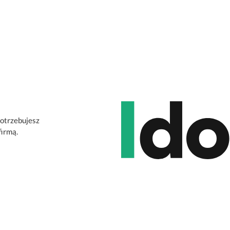
potrzebujesz
firmą.