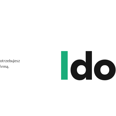
potrzebujesz
firmą.