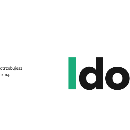
potrzebujesz
firmą.