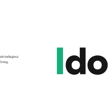
potrzebujesz
firmą.