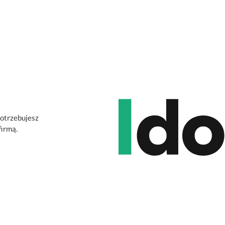
potrzebujesz
firmą.