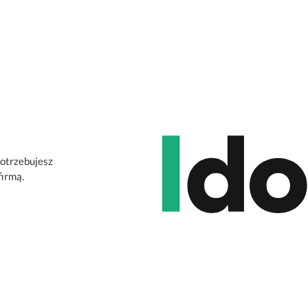
potrzebujesz
firmą.