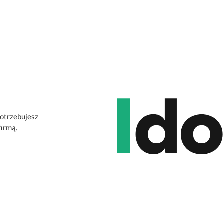
potrzebujesz
firmą.