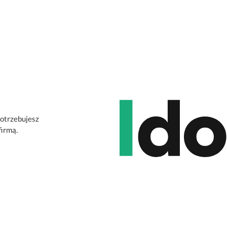
potrzebujesz
firmą.