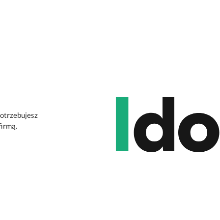
potrzebujesz
firmą.