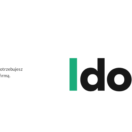
potrzebujesz
firmą.