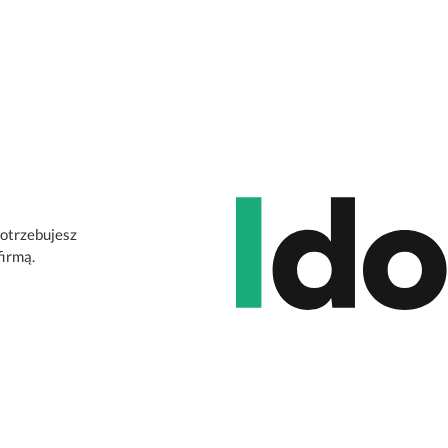
potrzebujesz
firmą.