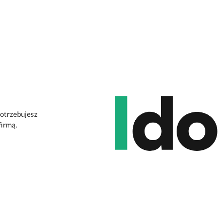
potrzebujesz
firmą.