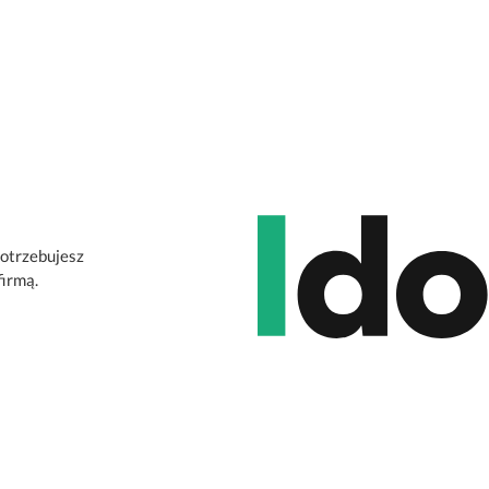
potrzebujesz
firmą.