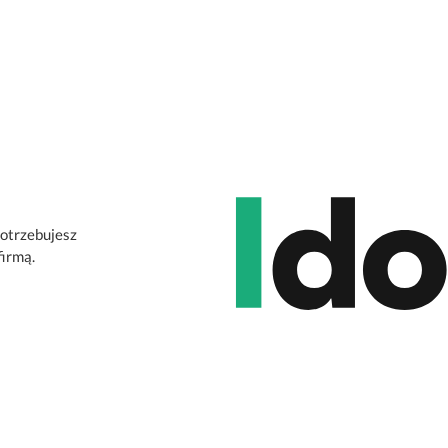
potrzebujesz
firmą.