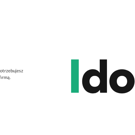
potrzebujesz
firmą.