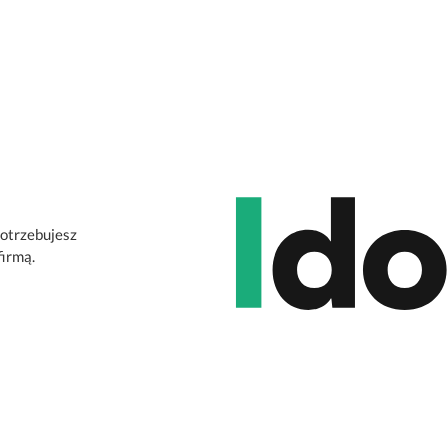
potrzebujesz
firmą.