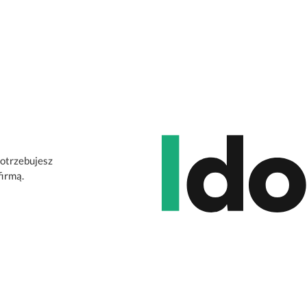
potrzebujesz
firmą.