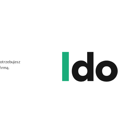
potrzebujesz
firmą.