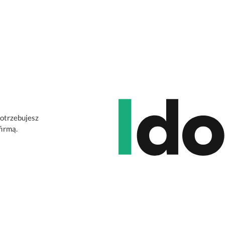
potrzebujesz
firmą.