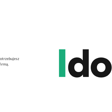
potrzebujesz
firmą.