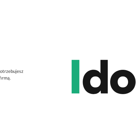
potrzebujesz
firmą.