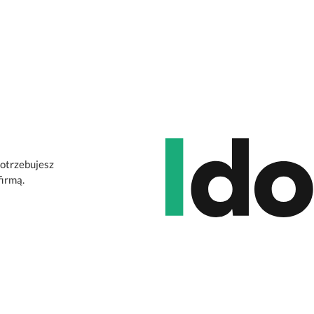
potrzebujesz
firmą.