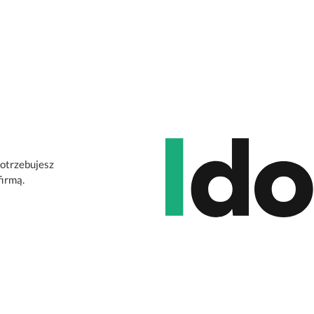
potrzebujesz
firmą.