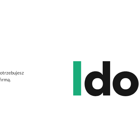
potrzebujesz
firmą.