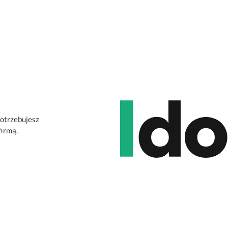
potrzebujesz
firmą.