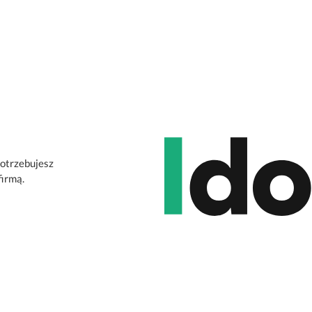
potrzebujesz
firmą.